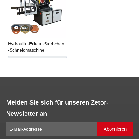
Video
Hydraulik -Etikett -Sterbchen
-Schneidmaschine
erkundigen
1
2
3
»
Melden Sie sich für unseren Zetor-
Newsletter an
Abonnieren