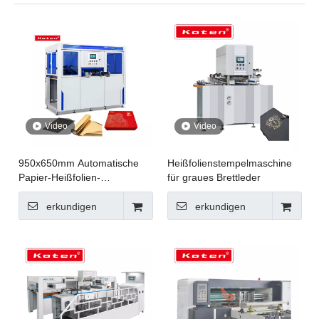
Video
Video
950x650mm Automatische
Heißfolienstempelmaschine
Papier-Heißfolien-
für graues Brettleder
Stempelmaschine für
Boxverpackungen JXZC-95
erkundigen
erkundigen