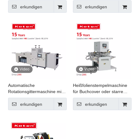
automatischem Stripmodell
Blechausschneidemaschine
AEM-1080Q
erkundigen
erkundigen
Video
Video
Automatische
Heißfolienstempelmaschine
Rotationsgittermaschine mit
für Buchcover oder starre
Autoabfällen.
Kisten
erkundigen
erkundigen