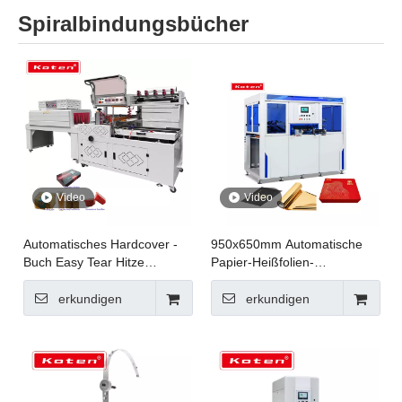
Spiralbindungsbücher
Video
Video
Automatisches Hardcover -
950x650mm Automatische
Buch Easy Tear Hitze
Papier-Heißfolien-
Schrumpfpackmaschine mit
Stempelmaschine für
Kantenversiegelungsmaschine
Boxverpackungen JXZC-95
erkundigen
erkundigen