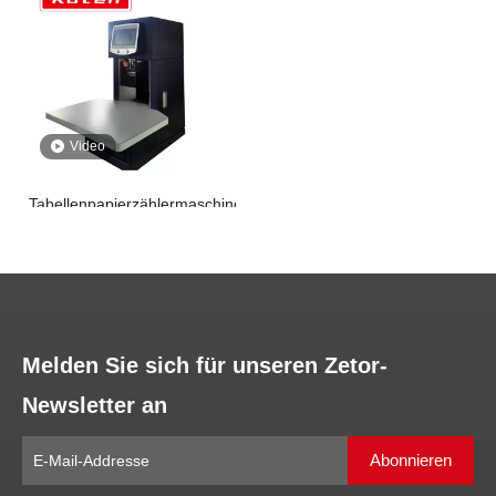
Video
Tabellenpapierzählermaschine
erkundigen
1
2
3
4
»
Melden Sie sich für unseren Zetor-
Newsletter an
Abonnieren