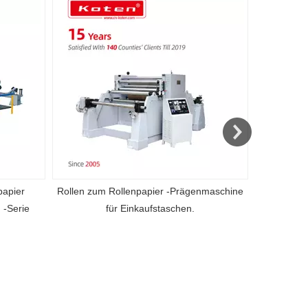
papier
Rollen zum Rollenpapier -Prägenmaschine
Full UV
 -Serie
für Einkaufstaschen.
Vorschubbe
Tr