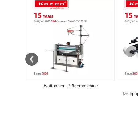
ne
Blattpapier -Prägemaschine
Drehpa