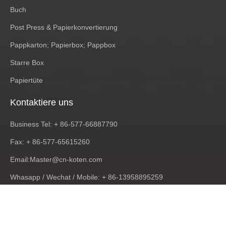
Buch
Post Press & Papierkonvertierung
Pappkarton; Papierbox; Pappbox
Starre Box
Papiertüte
Kontaktiere uns
Business Tel: + 86-577-66887790
Fax: + 86-577-65615260
Email:
Master@cn-koten.com
Whasapp / Wechat / Mobile: + 86-13958895259
Hinzufügen: Raum 402, Einheit Eins, Gebäude Nr. 5, North
Sunshine Road, Anyang Street, Stadt Ruian, Wenzhou, Provinz