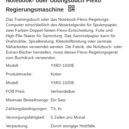
Notebook- oder Übungsbuch Flexo
Regierungsmaschine
Das Trainingsbuch oder das Notebook-Flexo-Regelungs-
Computer einschließlich des Abwickelgeräts für Spulenpapier,
zwei Farben-Doppel-Seiten-Flexo-Entscheidung, Folie und
High-Pile-Staker für Sammlung. Das Sammelpapier kann für
Drahtnähte, Spiralbindung, Klebstoffbindung oder zentrale
Näharbeiten verwendet werden. Die Fabrik, die Notizbuch- oder
Extrari-Bücher herstellen, muss dieses Flexo-Regelungsgerät
zum Buchdruck verwenden.
Modell:
YXR2-1020E
Produktmarke:
Koten
Modell:
YXR2-1020E
FOB Preis:
Verhandelbar
Minimale Bestellmenge:
Ein Satz
Zahlungsbedingungen:
T/t, l/c
Versorgungsfähigkeit:
5 Zeilen pro Monat
Verpackung:
Durch stongige Holzfälle.