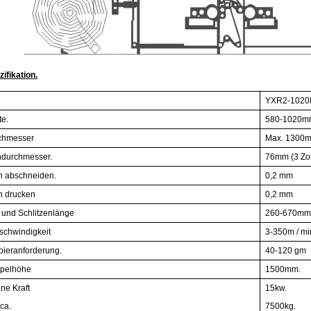
ifikation.
YXR2-1020
te.
580-1020m
chmesser
Max. 1300
durchmesser.
76mm (3 Zol
n abschneiden.
0,2 mm
n drucken
0,2 mm
 und Schlitzenlänge
260-670mm
schwindigkeit
3-350m / mi
pieranforderung.
40-120 gm
apelhöhe
1500mm.
ne Kraft
15kw.
ca.
7500kg.