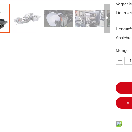
Verpack
Lieferzei
Herkunft
Ansichte
Menge:
In