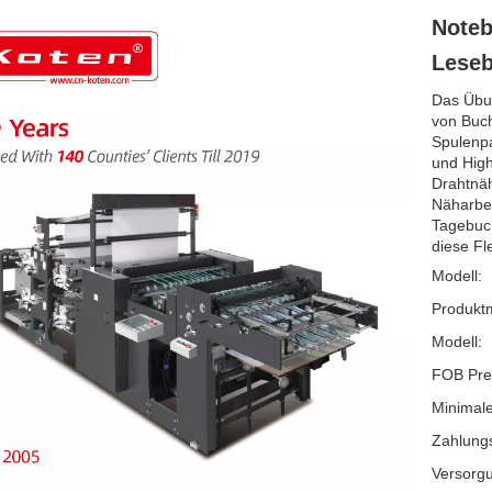
Note
Lese
Das Übu
von Buch
Spulenpa
und High
Drahtnäh
Näharbei
Tagebuch
diese F
Modell:
Produkt
Modell:
FOB Pre
Minimale
Zahlung
Versorgu