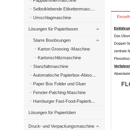
Papplaminiermaschine
Selbstklebende Etikettenmaschinen
Einzelh
Umschlagmaschine
Lösungen für Papierboxen
Einführun
Das Übung
Starre Boxlösungen
Doppel-Se
Karton Grooving -Maschine
zentrale 
Kartonschlitzmaschine
Flexodru
Stanzfaltmaschine
Verfahren
Abwickeln 
Automatische Papierbox-Abisoliermaschine
Paper Box Folder und Gluer
Fenster-Patching-Maschine
Hamburger Fast-Food-Papierbox-Herstellungsmaschine
Lösungen für Papiertüten
Druck- und Verpackungsmaschine