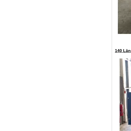
140 Län