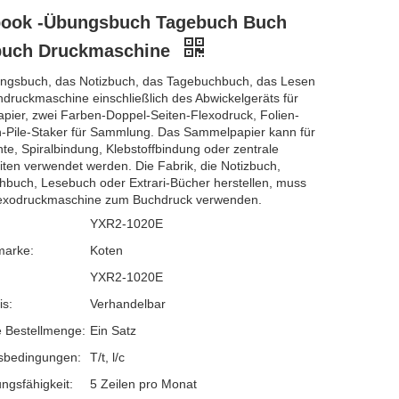
book -Übungsbuch Tagebuch Buch
buch Druckmaschine
ngsbuch, das Notizbuch, das Tagebuchbuch, das Lesen
druckmaschine einschließlich des Abwickelgeräts für
pier, zwei Farben-Doppel-Seiten-Flexodruck, Folien-
-Pile-Staker für Sammlung. Das Sammelpapier kann für
te, Spiralbindung, Klebstoffbindung oder zentrale
ten verwendet werden. Die Fabrik, die Notizbuch,
buch, Lesebuch oder Extrari-Bücher herstellen, muss
lexodruckmaschine zum Buchdruck verwenden.
YXR2-1020E
marke:
Koten
YXR2-1020E
is:
Verhandelbar
 Bestellmenge:
Ein Satz
sbedingungen:
T/t, l/c
ngsfähigkeit:
5 Zeilen pro Monat