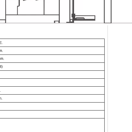
E.
m.
mm.
l)
.
n.