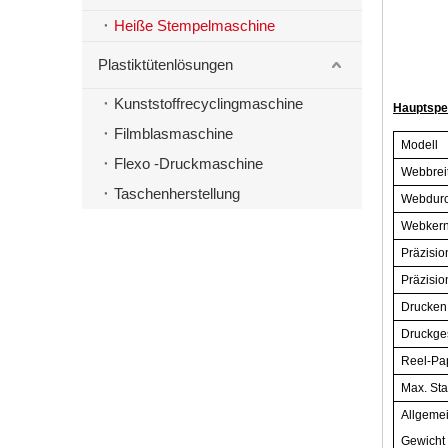
Heiße Stempelmaschine
Plastiktütenlösungen
Kunststoffrecyclingmaschine
Hauptspez
Filmblasmaschine
Modell
Flexo -Druckmaschine
Webbrei
Taschenherstellung
Webdur
Webkern
Präzisio
Präzisio
Drucken
Druckge
Reel-Pa
Max. St
Allgemei
Gewicht 