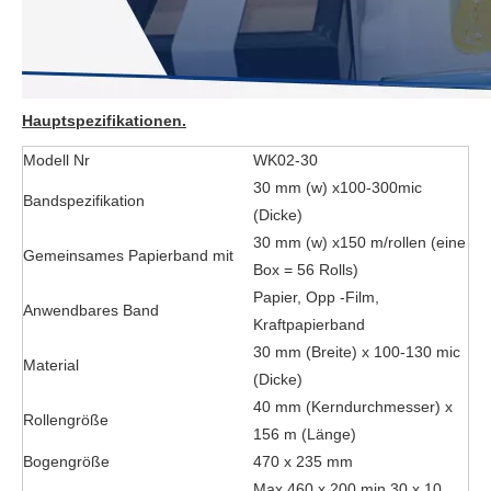
Hauptspezifikationen.
Modell Nr
WK02-30
30 mm (w) x100-300mic
Bandspezifikation
(Dicke)
30 mm (w) x150 m/rollen (eine
Gemeinsames Papierband mit
Box = 56 Rolls)
Papier, Opp -Film,
Anwendbares Band
Kraftpapierband
30 mm (Breite) x 100-130 mic
Material
(Dicke)
40 mm (Kerndurchmesser) x
Rollengröße
156 m (Länge)
Bogengröße
470 x 235 mm
Max 460 x 200 min 30 x 10