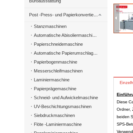
Büroausstattung
Post -Press- und Papierkonvertierungsmaschinen
Stanzmaschinen
Automatische Abisoliermaschine zum Stanzen von Material
Papierschneidemaschine
Automatische Papierumschlagmaschine
Papierbogenmaschine
Messerschleifmaschinen
Laminiermaschine
Einzelh
Papierprägemaschine
Einführ
Schneid- und Aufwickelmaschine
Diese C
UV-Beschichtungsmaschinen
Ordner, 
Siebdruckmaschinen
beiden S
Flöte -Laminiermaschine
SPS-Bet
Verwende