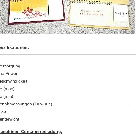
ezifikationen.
versorgung
me Power.
eschwindigkeit
ße (max)
e (min)
enabmessungen (l × w × h)
cke.
engewicht
aschinen Containerbeladung.