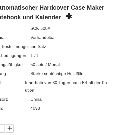
utomatischer Hardcover Case Maker
otebook und Kalender
SCK-500A.
is:
Verhandelbar
 Bestellmenge:
Ein Satz
sbedingungen:
T / t.
ngsfähigkeit:
50 sets / Monat.
ung:
Starke seetüchtige Holzfälle.
t:
Innerhalb von 30 Tagen nach Erhalt der Ka
ution.
sort:
China
n:
4098