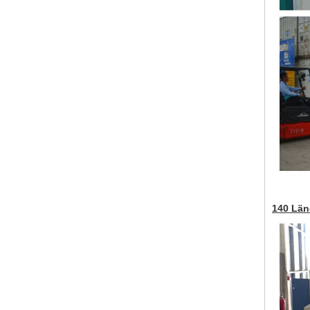
140 Län