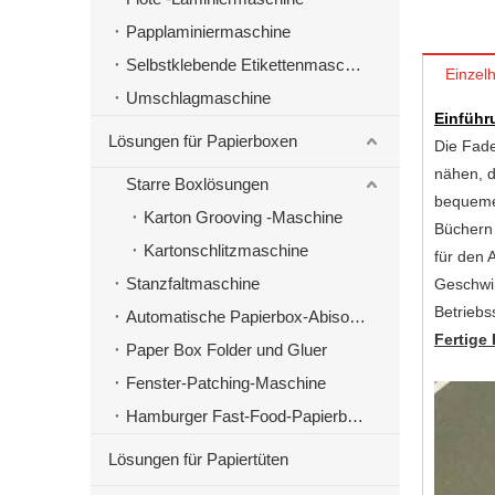
Papplaminiermaschine
Selbstklebende Etikettenmaschinen
Einzelh
Umschlagmaschine
Einführ
Lösungen für Papierboxen
Die Fade
nähen, d
Starre Boxlösungen
bequemer
Karton Grooving -Maschine
Büchern 
Kartonschlitzmaschine
für den 
Stanzfaltmaschine
Geschwin
Betriebss
Automatische Papierbox-Abisoliermaschine
Fertige
Paper Box Folder und Gluer
Fenster-Patching-Maschine
Hamburger Fast-Food-Papierbox-Herstellungsmaschine
Lösungen für Papiertüten