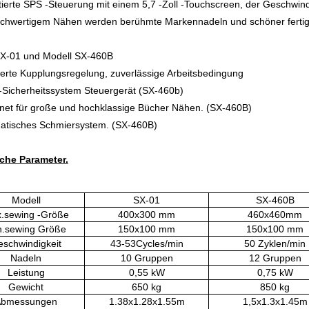
tierte SPS -Steuerung mit einem 5,7 -Zoll -Touchscreen, der Geschwindig
hochwertigem Nähen werden berühmte Markennadeln und schöner fert
SX-01 und Modell SX-460B
terte Kupplungsregelung, zuverlässige Arbeitsbedingung
R-Sicherheitssystem Steuergerät (SX-460b)
net für große und hochklassige Bücher Nähen. (SX-460B)
matisches Schmiersystem. (SX-460B)
che Parameter.
Modell
SX-01
SX-460B
.sewing -Größe
400x300 mm
460x460mm
n.sewing Größe
150x100 mm
150x100 mm
schwindigkeit
43-53Cycles/min
50 Zyklen/min
Nadeln
10 Gruppen
12 Gruppen
Leistung
0,55 kW
0,75 kW
Gewicht
650 kg
850 kg
Abmessungen
1.38x1.28x1.55m
1,5x1.3x1.45m