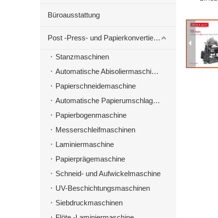
Büroausstattung
Post -Press- und Papierkonvertierungsmaschinen
Stanzmaschinen
Automatische Abisoliermaschine zum Stanzen von Material
Papierschneidemaschine
Automatische Papierumschlagmaschine
Papierbogenmaschine
Messerschleifmaschinen
Laminiermaschine
Papierprägemaschine
Schneid- und Aufwickelmaschine
UV-Beschichtungsmaschinen
Siebdruckmaschinen
Flöte -Laminiermaschine