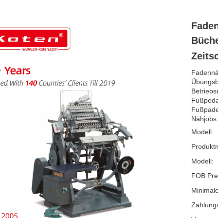
Fade
Büche
Zeits
Fadennä
Übungsb
Betriebs
Fußpeda
Fußpadel
Nähjobs 
Modell:
Produkt
Modell:
FOB Pre
Minimale
Zahlung