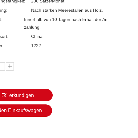
ngsfähigkeit:
200 Sätze/Monat
ung:
Nach starken Meeresfällen aus Holz.
t:
Innerhalb von 10 Tagen nach Erhalt der An
zahlung.
sort:
China
n:
1222
erkundigen
 den Einkaufswagen