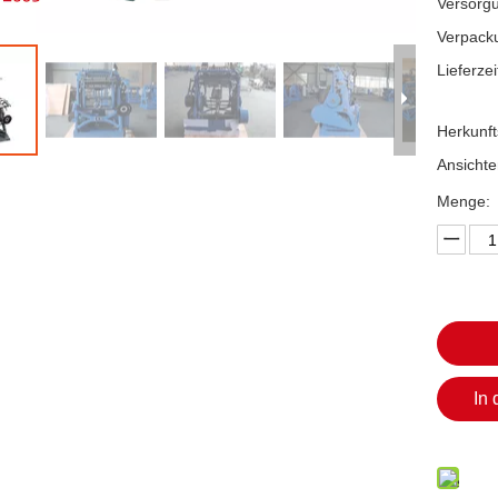
Versorgu
Verpack
Lieferzei
Herkunft
Ansichte
Menge:
In