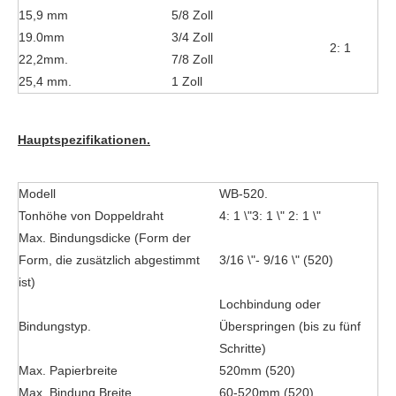
15,9 mm
5/8 Zoll
19.0mm
3/4 Zoll
2: 1
22,2mm.
7/8 Zoll
25,4 mm.
1 Zoll
Hauptspezifikationen.
Modell
WB-520.
Tonhöhe von Doppeldraht
4: 1 \"3: 1 \" 2: 1 \"
Max. Bindungsdicke (Form der
Form, die zusätzlich abgestimmt
3/16 \"- 9/16 \" (520)
ist)
Lochbindung oder
Bindungstyp.
Überspringen (bis zu fünf
Schritte)
Max. Papierbreite
520mm (520)
Max. Bindung Breite.
60-520mm (520)