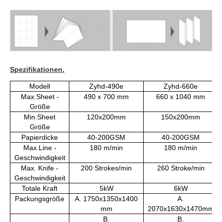
Spezifikationen.
Modell
Zyhd-490e
Zyhd-660e
Max.Sheet -
490 x 700 mm
660 x 1040 mm
Größe
Min.Sheet
120x200mm
150x200mm
Größe
Papierdicke
40-200GSM
40-200GSM
Max.Line -
180 m/min
180 m/min
Geschwindigkeit
Max. Knife -
200 Strokes/min
260 Stroke/min
Geschwindigkeit
Totale Kraft
5kW
6kW
Packungsgröße
A. 1750x1350x1400
A.
mm
2070x1630x1470mm
B.
B.
2250x1250x1550mm
2920x1465x1610mm
G.W.
1800 kg
2600 kg