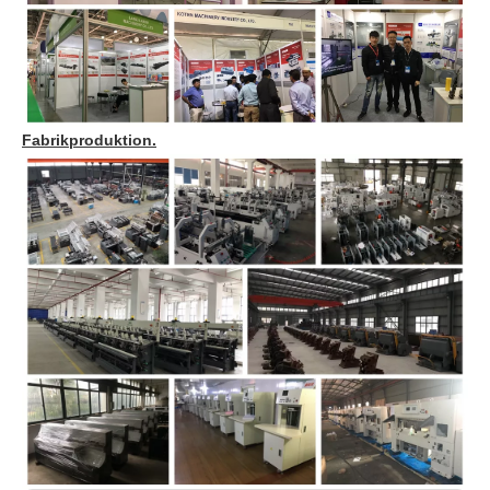
T/t. Wenn der Betrag von weniger als 30.000 USD, 30% im
Voraus als Kaution gezahlt, bezahlte 70% Wechsel vor dem
Versand.
L/c. Wenn der Verkaufsbetrag über 30.000 USD 00, 30% von
T/T als Kaution gezahlt wird, bezahlte 70% Guthaben von
unwiderruflichem L/C bei Sicht.
Durch Bargeld von Western Union sind Kreditkarten akzeptabel.
Speziales Land wie Bangladesch oder Algerien kann von
unwiderruflichem L/C bei Sicht 100% verfügbar sein.
8. Was kann Ihr Unternehmen anbieten?
Übungsbücher, die Lösungen machen.
Soft Cover -Bücher machen Lösungen.
Harte Cover -Bücher machen Lösungen.
Spiralbücher machen Lösungen.
Postpress- und Papierkonvertierungslösungen.
Papierbox -Lösungen.