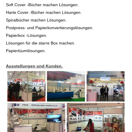
5. Haben Sie den Installations- und Schulungsservice, wenn wir
die Maschinen von Ihrem Unternehmen gekauft haben?
Der Schulungsdienst wird in einigen Ländern von unserem
Agenturhändler erfolgen. Wenn Kunden uns auffordern,
unseren Ingenieur zur Installation und Schulung in ihr Land zu
versenden, sollten die Kunden alle erforderlichen Kosten wie
Return -Flugtickets, Hotel, Lebensmittel und Gehalt 100
USD/Tag einnehmen. Wenn der Kunden ihren Ingenieur für
Schulungen in unsere Fabrik versandt, ist dies kostenlos.
6. Haben Sie Maschinen in unser Land verkauft?
Wir müssen sagen, dass es Kunden von 140 Ländern gibt, die
bis 2019 die "koten " Markenmaschinen haben. Bitte erkundigen
Sie sich beim Verkaufsleiter, um weitere Informationen zu
erhalten, wenn Sie das Feedback der Maschinen benötigen.
7. Was sind Ihre Zahlungsbedingungen?