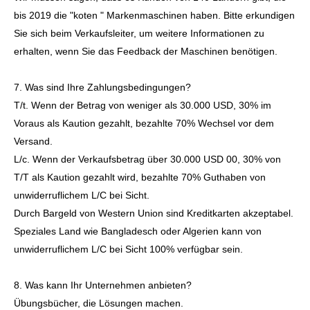
2. Garantie.
Es gibt 12 Monate Garantie für jede Koten -Marke, da der
Kunde die Maschine erhalten hat. Innerhalb eines Jahres
können die beschädigten Ersatzteile kostenlos geändert
werden, und wir bieten lebenslange Technologieunterstützung
online.
3. Lieferzeit.
Innerhalb von 7 bis 30 Tagen nach dem Erhalten der Anzahlung.
Hängt von verschiedenen Maschinen ab.
4. Was ist Ihr Paket?
Was das Paket, das wir verwenden, sind starke seethafte
Holzfälle. Jede Maschine wird vor dem Einfügen in den
Gehäuse durch nötiges Öl geschützt und es gibt Trockenmittel
zusammen in die Maschine.