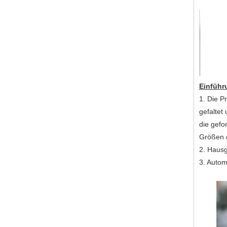
Einführ
1. Die P
gefaltet
die gefo
Größen d
2. Haus
3. Autom