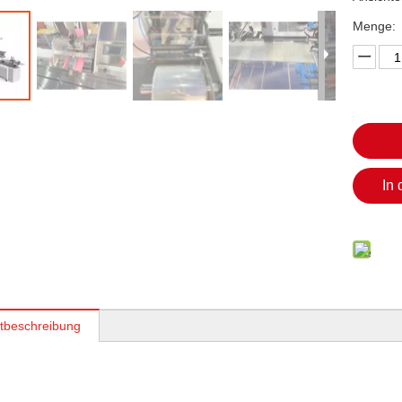
Menge:
In
tbeschreibung