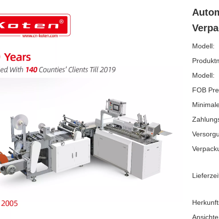
Autom
Verp
Modell:
Produkt
Modell:
FOB Pre
Minimale
Zahlung
Versorgu
Verpack
Lieferzei
Herkunft
Ansichte