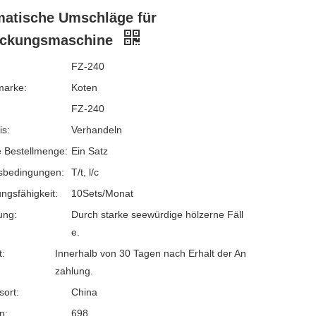
atische Umschläge für
ackungsmaschine
FZ-240
marke:
Koten
FZ-240
is:
Verhandeln
 Bestellmenge:
Ein Satz
sbedingungen:
T/t, l/c
ngsfähigkeit:
10Sets/Monat
ung:
Durch starke seewürdige hölzerne Fäll
e.
t:
Innerhalb von 30 Tagen nach Erhalt der An
zahlung.
sort:
China
n:
698