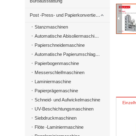
Büroausstattung
Post -Press- und Papierkonvertierungsmaschinen
Stanzmaschinen
Automatische Abisoliermaschine zum Stanzen von Material
Papierschneidemaschine
Automatische Papierumschlagmaschine
Papierbogenmaschine
Messerschleifmaschinen
Laminiermaschine
Papierprägemaschine
Schneid- und Aufwickelmaschine
Einzelh
UV-Beschichtungsmaschinen
Siebdruckmaschinen
Flöte -Laminiermaschine