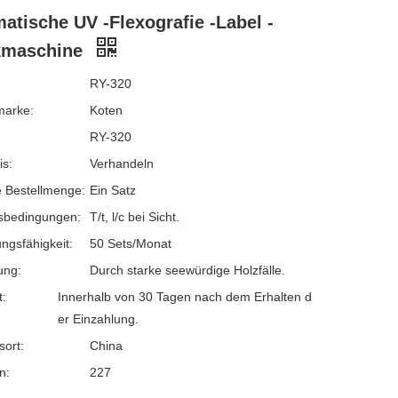
atische UV -Flexografie -Label -
kmaschine
RY-320
marke:
Koten
RY-320
is:
Verhandeln
 Bestellmenge:
Ein Satz
sbedingungen:
T/t, l/c bei Sicht.
ngsfähigkeit:
50 Sets/Monat
ung:
Durch starke seewürdige Holzfälle.
t:
Innerhalb von 30 Tagen nach dem Erhalten d
er Einzahlung.
sort:
China
n:
227