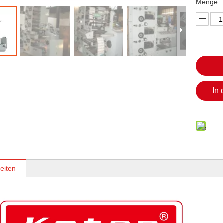
Menge:
In
eiten