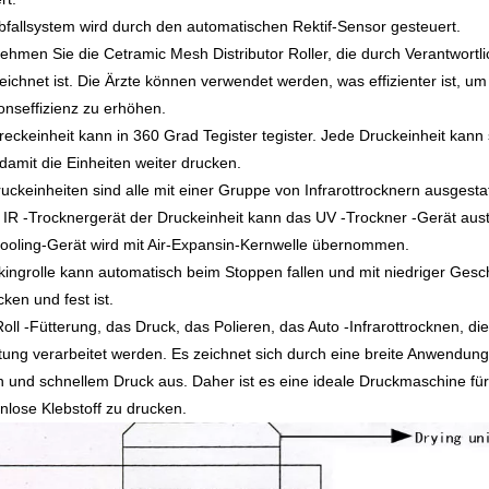
bfallsystem wird durch den automatischen Rektif-Sensor gesteuert.
ehmen Sie die Cetramic Mesh Distributor Roller, die durch Verantwortlic
ichnet ist. Die Ärzte können verwendet werden, was effizienter ist, um
onseffizienz zu erhöhen.
treckeinheit kann in 360 Grad Tegister tegister. Jede Druckeinheit ka
 damit die Einheiten weiter drucken.
ruckeinheiten sind alle mit einer Gruppe von Infrarottrocknern ausgestat
 IR -Trocknergerät der Druckeinheit kann das UV -Trockner -Gerät aus
ooling-Gerät wird mit Air-Expansin-Kernwelle übernommen.
nkingrolle kann automatisch beim Stoppen fallen und mit niedriger Gesc
cken und fest ist.
Roll -Fütterung, das Druck, das Polieren, das Auto -Infrarottrocknen, d
tung verarbeitet werden. Es zeichnet sich durch eine breite Anwendung,
 und schnellem Druck aus. Daher ist es eine ideale Druckmaschine f
enlose Klebstoff zu drucken.