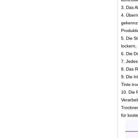
3. Das A
4. Übern
gekennze
Produkti
5. Die S
lockern,
6. Die D
7. Jedes
8. Das R
9. Die I
Tinte tro
10. Die 
Verarbei
Trocknen
für kost