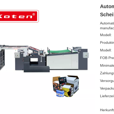
Autom
Sche
Automat
manufact
Modell:
Produkt
Modell:
FOB Pre
Minimale
Zahlung
Versorgu
Verpack
Lieferzei
Herkunft