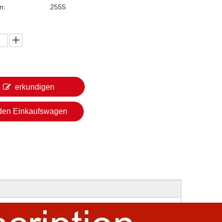
n:
2555
erkundigen
 den Einkaufswagen