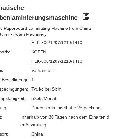
atische
ibenlaminierungsmaschine
ic Paperboard Laminating Machine from China
urer - Koten Machinery
HLK-800/1207/1210/1410
marke:
KOTEN
HLK-800/1207/1210/1410
is:
Verhandeln
 Bestellmenge:
1
sbedingungen:
T/t, l/c bei Sicht
ngsfähigkeit:
5Sets/Monat
ung:
Durch starke seethafte Verpackung
t:
Innerhalb von 30 Tagen nach dem Erhalten d
er Anzahlung.
sort:
China