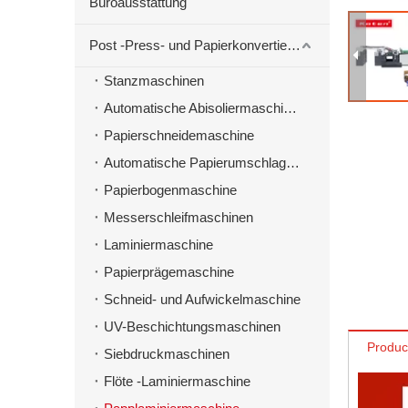
Büroausstattung
Post -Press- und Papierkonvertierungsmaschinen
Stanzmaschinen
Automatische Abisoliermaschine zum Stanzen von Material
Papierschneidemaschine
Automatische Papierumschlagmaschine
Papierbogenmaschine
Messerschleifmaschinen
Laminiermaschine
Papierprägemaschine
Schneid- und Aufwickelmaschine
UV-Beschichtungsmaschinen
Produc
Siebdruckmaschinen
Flöte -Laminiermaschine