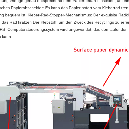
tungsmenge genau entsprechend dem Papierbedarf einstellen, um eine 
isches Papierabscheider: Es kann das Papier sofort vom Kleberrad tr
ung bequem ist. Kleber-Rad-Stopper-Mechanismus: Der exquisite Radkl
n das Rad kratzen Der Klebstoff, um den Zweck des Recyclings zu erre
PS -Computersteuerungssystem wird angewendet, das den laufenden S
n kann.