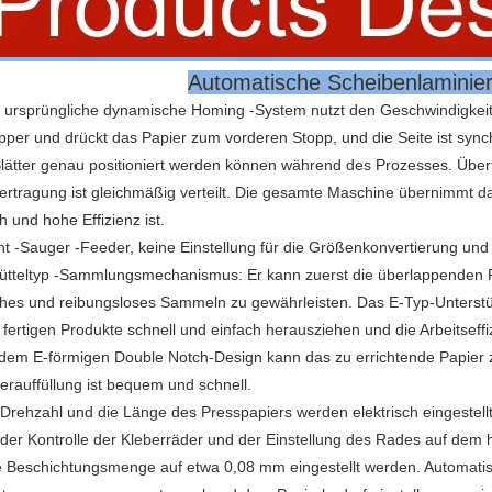
Automatische Scheibenlamini
ursprüngliche dynamische Homing -System nutzt den Geschwindigkeit
per und drückt das Papier zum vorderen Stopp, und die Seite ist synch
lätter genau positioniert werden können während des Prozesses. Übe
rtragung ist gleichmäßig verteilt. Die gesamte Maschine übernimmt da
 und hohe Effizienz ist.
t -Sauger -Feeder, keine Einstellung für die Größenkonvertierung und 
tteltyp -Sammlungsmechanismus: Er kann zuerst die überlappenden Pr
ches und reibungsloses Sammeln zu gewährleisten. Das E-Typ-Unters
 fertigen Produkte schnell und einfach herausziehen und die Arbeitseff
dem E-förmigen Double Notch-Design kann das zu errichtende Papier 
erauffüllung ist bequem und schnell.
Drehzahl und die Länge des Presspapiers werden elektrisch eingestel
 der Kontrolle der Kleberräder und der Einstellung des Rades auf d
 Beschichtungsmenge auf etwa 0,08 mm eingestellt werden. Automatisc