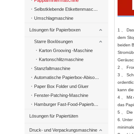
Papplaminiermaschine
Selbstklebende Etikettenmaschinen
Umschlagmaschine
Lösungen für Papierboxen
1 、 Das 
dem Stop
Starre Boxlösungen
beiden B
Karton Grooving -Maschine
Stromübe
Kartonschlitzmaschine
Geräusch
2 、 Fron
Stanzfaltmaschine
3 、 Schü
Automatische Papierbox-Abisoliermaschine
ordentli
Paper Box Folder und Gluer
kann die
Fenster-Patching-Maschine
4 、 Mit 
Hamburger Fast-Food-Papierbox-Herstellungsmaschine
das Papi
5 、 Die 
Lösungen für Papiertüten
6. Unter
minimale
Druck- und Verpackungsmaschine