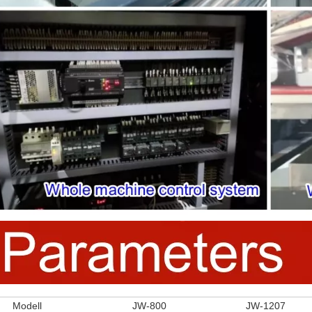
Modell
JW-800
JW-1207