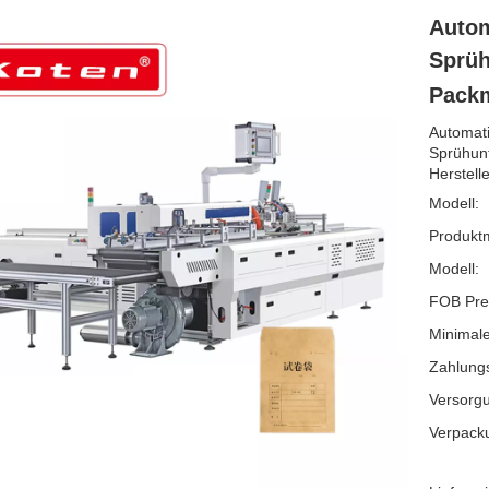
Autom
Sprüh
Pack
Automati
Sprühun
Herstell
Modell:
Produkt
Modell:
FOB Pre
Minimale
Zahlung
Versorgu
Verpack