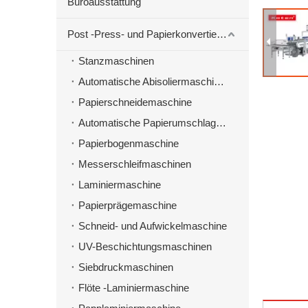
Büroausstattung
Post -Press- und Papierkonvertierungsmaschinen
Stanzmaschinen
Automatische Abisoliermaschine zum Stanzen von Material
Papierschneidemaschine
Automatische Papierumschlagmaschine
Papierbogenmaschine
Messerschleifmaschinen
Laminiermaschine
Papierprägemaschine
Schneid- und Aufwickelmaschine
UV-Beschichtungsmaschinen
Siebdruckmaschinen
Flöte -Laminiermaschine