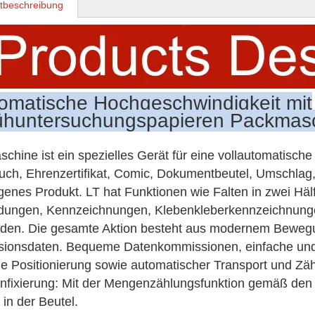
tbeschreibung
omatische Hochgeschwindigkeit mit
ühuntersuchungspapieren Packmasc
schine ist ein spezielles Gerät für eine vollautomatisch
ch, Ehrenzertifikat, Comic, Dokumentbeutel, Umschlag
genes Produkt. LT hat Funktionen wie Falten in zwei Häl
dungen, Kennzeichnungen, Klebenkleberkennzeichnunge
den. Die gesamte Aktion besteht aus modernem Bewegu
ionsdaten. Bequeme Datenkommissionen, einfache und
le Positionierung sowie automatischer Transport und Zäh
fixierung: Mit der Mengenzählungsfunktion gemäß den K
in der Beutel.