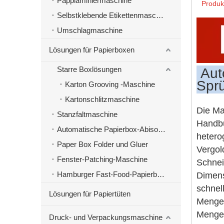
Papplaminiermaschine
Produk
Selbstklebende Etikettenmaschinen
Umschlagmaschine
Lösungen für Papierboxen
Starre Boxlösungen
Aut
Spr
Karton Grooving -Maschine
Kartonschlitzmaschine
Die Ma
Stanzfaltmaschine
Handbu
Automatische Papierbox-Abisoliermaschine
hetero
Paper Box Folder und Gluer
Vergol
Fenster-Patching-Maschine
Schnei
Hamburger Fast-Food-Papierbox-Herstellungsmaschine
Dimens
schnel
Lösungen für Papiertüten
Mengen
Menge 
Druck- und Verpackungsmaschine