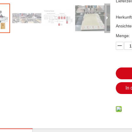
Lieferzei
Herkunft
Ansichte
Menge:
In