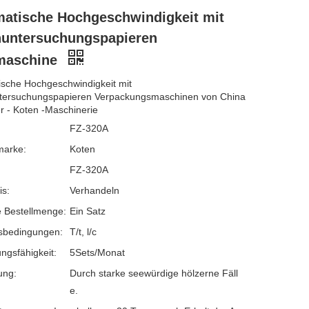
atische Hochgeschwindigkeit mit
untersuchungspapieren
maschine
sche Hochgeschwindigkeit mit
tersuchungspapieren Verpackungsmaschinen von China
er - Koten -Maschinerie
FZ-320A
marke:
Koten
FZ-320A
is:
Verhandeln
 Bestellmenge:
Ein Satz
sbedingungen:
T/t, l/c
ngsfähigkeit:
5Sets/Monat
ung:
Durch starke seewürdige hölzerne Fäll
e.