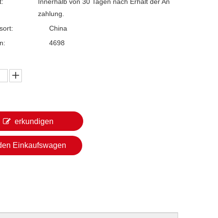
t:
Innerhalb von 30 Tagen nach Erhalt der An
zahlung.
sort:
China
n:
4698
erkundigen
 den Einkaufswagen