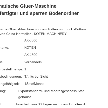
atische Gluer-Maschine
fertigter und sperren Bodenordner
sche Gluer -Maschine vor dem Falten und Lock -Bottom
 von China Hersteller - KOTEN MACHINERY
AK-J800
marke:
KOTEN
AK-J800
is:
Verhandeln
 Bestellmenge:
1
sbedingungen:
T/t, l/c bei Sicht
ngsfähigkeit:
1Sets/Monat
ung:
Exportstandard- und Meeresgeschoss Stahl
gehäuse
t:
Innerhalb von 30 Tagen nach dem Erhalten d