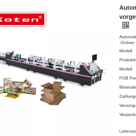
Autom
vorge
Automati
-Ordner
Modell:
Produkt
Modell:
FOB Pre
Minimale
Zahlung
Versorgu
Verpack
Lieferzei